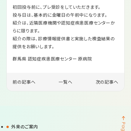
疾患センター便り
初回投与前に、プレ受診をしていただきます。
医療コラム
投与日は、基本的に金曜日の午前中になります。
紹介は、近隣医療機関や認知症疾患医療センターか
らに限ります。
紹介の際は、診療情報提供書と実施した検査結果の
提供をお願いします。
〒370-0127 伊勢崎市境上武士898-1
群馬県 認知症疾患医療センター 原病院
tel.
0270-74-0633
fax.0270-74-1988
前の記事へ
一覧へ
次の記事へ
お問い合わせ
診療情報提供・個人情報保護
プライバシーポリシー
外来のご案内