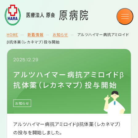
認知症疾患医療センター
認知症について
デイケア ルピナス
グループホームさくら
HOME
新着情報
お知らせ
アルツハイマー病抗アミロイド
β抗体薬（レカネマブ）投与開始
展開事業
2025.12.29
新着情報
アルツハイマー病抗アミロイドβ
お知らせ
抗体薬（レカネマブ）投与開始
採用
イベント
お知らせ
ブログ
アルツハイマー病抗アミロイドβ抗体薬（レカネマブ）
ふれあい通信
の投与を開始しました。