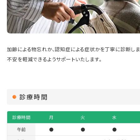
加齢による物忘れか、認知症による症状かを丁寧に診断しま
不安を軽減できるようサポートいたします。
診療時間
診療時間
月
火
水
午前
●
●
●