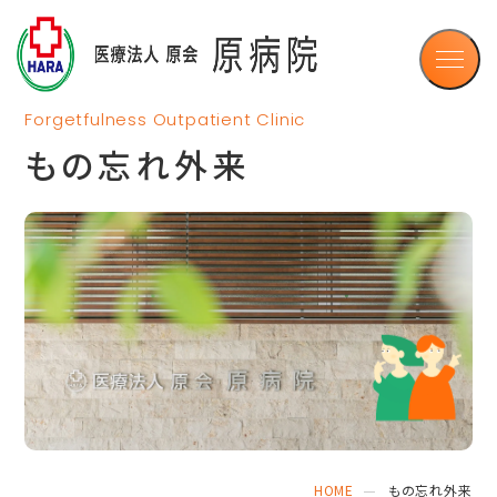
認知症疾患医療センター
認知症について
デイケア ルピナス
Forgetfulness Outpatient Clinic
グループホームさくら
もの忘れ外来
展開事業
新着情報
お知らせ
採用
イベント
ブログ
ふれあい通信
HOME
もの忘れ外来