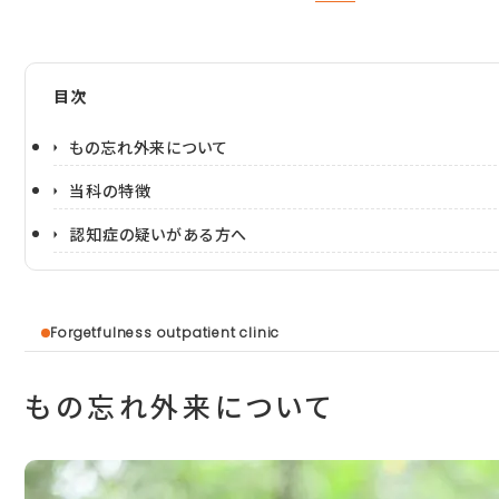
疾患センター便り
医療コラム
目次
もの忘れ外来について
当科の特徴
〒370-0127 伊勢崎市境上武士898-1
認知症の疑いがある方へ
tel.
0270-74-0633
fax.0270-74-1988
お問い合わせ
Forgetfulness outpatient clinic
もの忘れ外来について
診療情報提供・個人情報保護
プライバシーポリシー