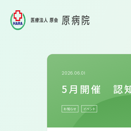
もの忘れ
入院のご
病院紹介
〒370-0127 伊勢崎市境上武士898-1
tel.
0270-74-0633
原病院に
fax.0270-74-1988
原病院の
2026.06.01
施設基準
お問い合わせ
5月開催 認
フロアの
スタッフ
お知らせ
イベント