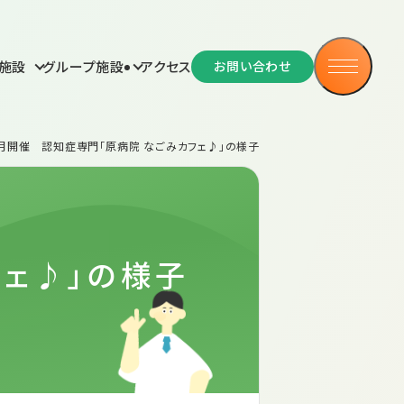
ブログ
ふれあい通信
施設
グループ施設
アクセス
お問い合わせ
疾患センター便り
医療コラム
月開催 認知症専門「原病院 なごみカフェ♪」の様子
人情報保護
プライバシーポリシー
フェ♪」の様子