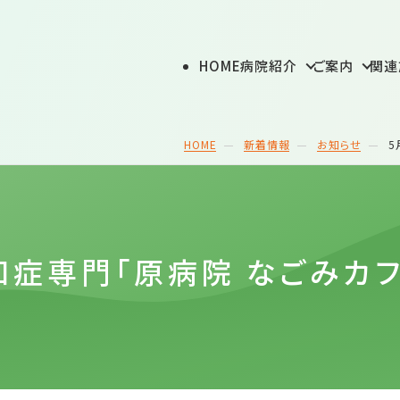
外来
認知症について
デイケア ルピナス
HOME
病院紹介
ご案内
関連
案内
グループホームさくら
展開事業
HOME
新着情報
お知らせ
5
ついて
つよみ
診療情報提供・個
知症専門「原病院 なごみカ
ご案内
紹介