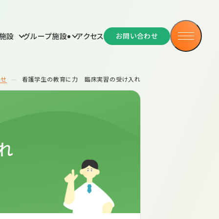
ブログ
ふれあい通信
施設
グループ施設
アクセス
お問い合わせ
疾患センター便り
医療コラム
らせ
看護学生の教育に力 臨床実習の受け入れ
人情報保護
プライバシーポリシー
れ