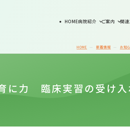
外来
認知症について
デイケア ルピナス
HOME
病院紹介
ご案内
関連
案内
グループホームさくら
展開事業
HOME
新着情報
お知
ついて
つよみ
診療情報提供・個
育に力 臨床実習の受け入
ご案内
紹介