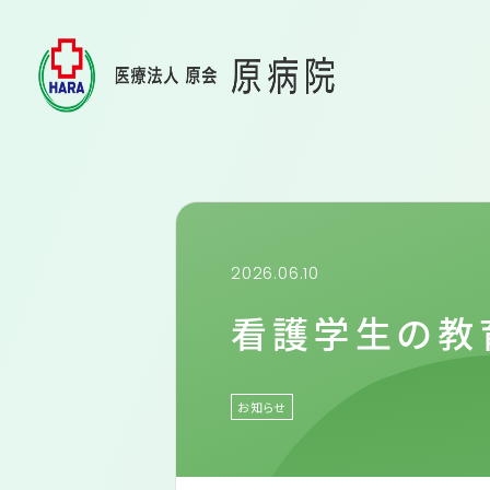
もの忘れ
入院のご
病院紹介
〒370-0127 伊勢崎市境上武士898-1
tel.
0270-74-0633
原病院に
fax.0270-74-1988
原病院の
2026.06.10
施設基準
お問い合わせ
看護学生の教
フロアの
スタッフ
お知らせ